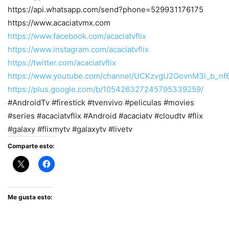
https://api.whatsapp.com/send?phone=529931176175
https://www.acaciatvmx.com
https://www.facebook.com/acaciatvflix
https://www.instagram.com/acaciatvflix
https://twitter.com/acaciatvflix
https://www.youtube.com/channel/UCKzvgU2OovnM3l_b_nf
https://plus.google.com/b/105426327245795339259/
#AndroidTv #firestick #tvenvivo #peliculas #movies
#series #acaciatvflix #Android #acaciatv #cloudtv #flix
#galaxy #flixmytv #galaxytv #livetv
Comparte esto:
Me gusta esto: