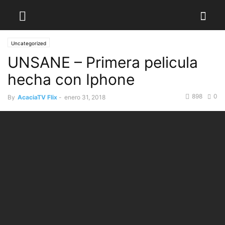
Uncategorized
UNSANE – Primera pelicula
hecha con Iphone
898
0
By
AcaciaTV Flix
-
enero 31, 2018