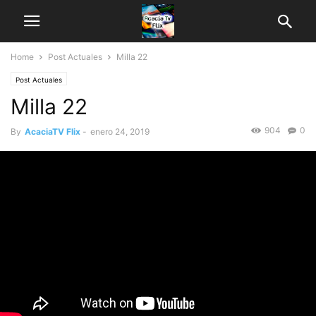
Home
Post Actuales
Milla 22
Post Actuales
Milla 22
904
0
By
AcaciaTV Flix
-
enero 24, 2019