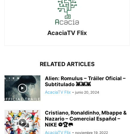
AcaciaTV Flix
RELATED ARTICLES
Alien: Romulus – Tráiler Oficial –
Subtitulado 👾👾👾
AcaciaTV Flix
-
junio 20, 2024
Cristiano, Ronaldinho, Mbappe &
Nazario – Comercial Español –
NIKE ⚽🏆🥅
AcaciaTV Flix
-
noviembre 19, 2022