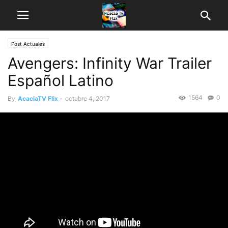
Post Actuales
Avengers: Infinity War Trailer
Español Latino
1564
0
By
AcaciaTV Flix
-
octubre 4, 2017