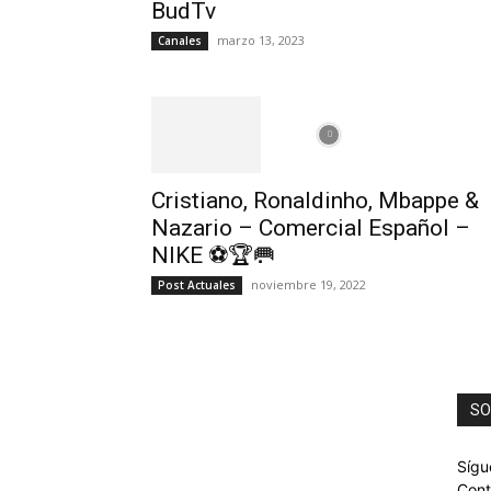
BudTv
marzo 13, 2023
Canales
Cristiano, Ronaldinho, Mbappe &
Nazario – Comercial Español –
NIKE ⚽🏆🥅
noviembre 19, 2022
Post Actuales
SO
Sígu
Cont