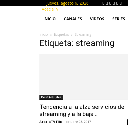
jueves, agosto 6, 2026
AcaciaTv
INICIO
CANALES
VIDEOS
SERIES
Inicio
Etiquetas
Streaming
Etiqueta: streaming
Post Actuales
Tendencia a la alza servicios de
streaming y a la baja...
AcaciaTV Flix
-
octubre 23, 2017