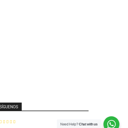
SÍGUENOS
Need Help?
Chat with us