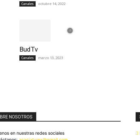
octubre 14, 2022
Canales
BudTv
marzo 13, 2023
Canales
BRE NOSOTROS
enos en nuestras redes sociales
áctanos:
acaciatvmx@gmail.com