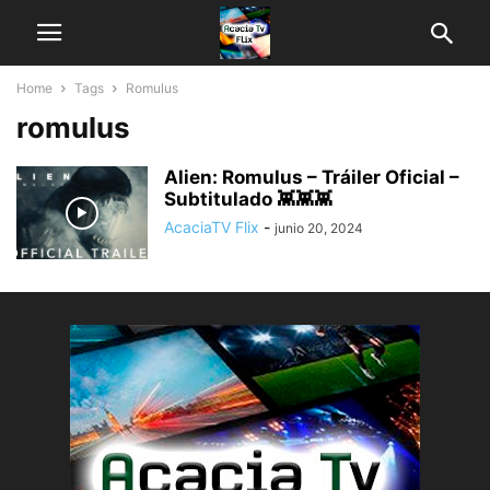
Home
Tags
Romulus
romulus
Alien: Romulus – Tráiler Oficial –
Subtitulado 👾👾👾
AcaciaTV Flix
-
junio 20, 2024