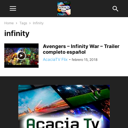
Home
Tags
Infinity
infinity
Avengers – Infinity War – Trailer
completo español
AcaciaTV Flix
-
febrero 15, 2018