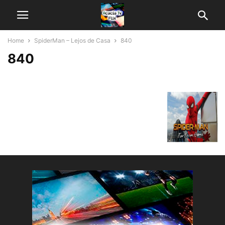
Home
SpiderMan – Lejos de Casa
840
840