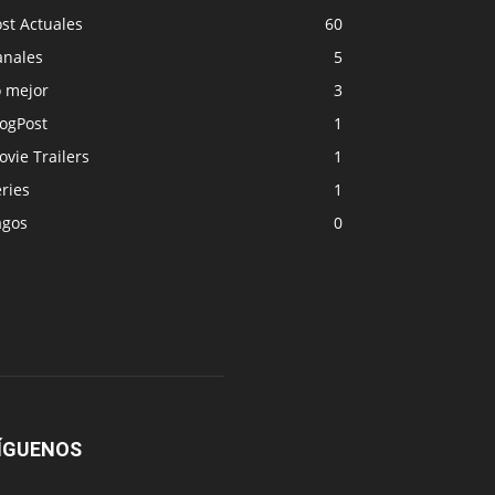
st Actuales
60
anales
5
o mejor
3
logPost
1
vie Trailers
1
ries
1
agos
0
ÍGUENOS