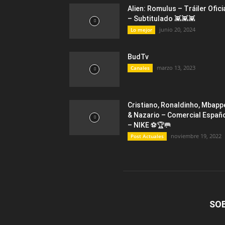
Alien: Romulus – Tráiler Ofici
– Subtitulado 👾👾👾
junio 20, 2024
Lo mejor
BudTv
marzo 13, 2023
Canales
Cristiano, Ronaldinho, Mbapp
& Nazario – Comercial Españ
– NIKE ⚽🏆🥅
noviembre 19, 2022
Post Actuales
SO