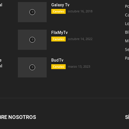
al
Galaxy Tv
Po
octubre 16, 2018
Canales
C
L
B
FlixMyTv
octubre 14, 2022
Canales
Mo
Se
P
e
BudTv
ol
marzo 13, 2023
Canales
BRE NOSOTROS
S