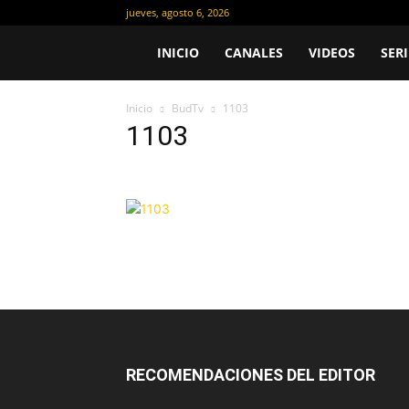
jueves, agosto 6, 2026
AcaciaTv
INICIO
CANALES
VIDEOS
SERI
Inicio
BudTv
1103
1103
RECOMENDACIONES DEL EDITOR